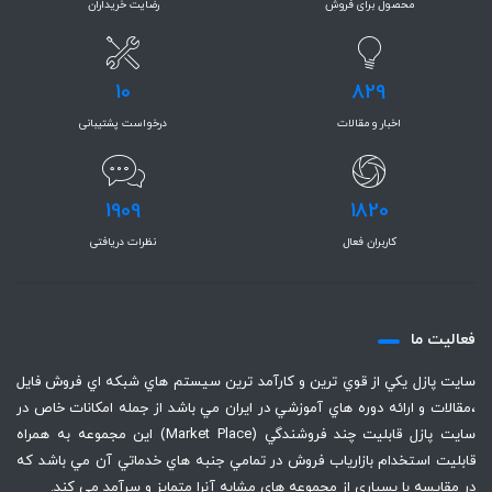
محصول برای فروش
رضایت خریداران
10
829
اخبار و مقالات
درخواست پشتیبانی
1909
1820
کاربران فعال
نظرات دریافتی
فعاليت ما
سايت پازل يكي از قوي ترين و كارآمد ترين سيستم هاي شبكه اي فروش فايل
،‌مقالات و ارائه دوره هاي آموزشي در ايران مي باشد از جمله امكانات خاص در
سايت پازل قابليت چند فروشندگي (Market Place) اين مجموعه به همراه
قابليت استخدام بازارياب فروش در تمامي جنبه هاي خدماتي آن مي باشد كه
در مقايسه با بسياري از مجموعه هاي مشابه آنرا متمايز و سرآمد مي كند.