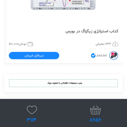
کتاب استراتژی زیگزاگ در بورس
723 نمایش
تومان
50,000
pazzel
غیرقابل فروش
3114
8656