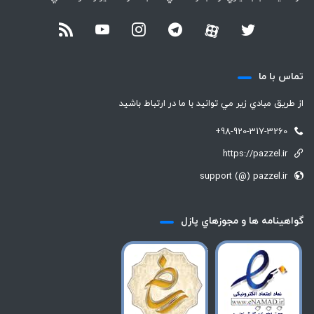
تماس با ما
از طريق مبادي زير مي توانيد با ما در ارتباط باشيد
+98-920-317-3260
https://pazzel.ir
support (@) pazzel.ir
گواهينامه ها و مجوزهاي پازل