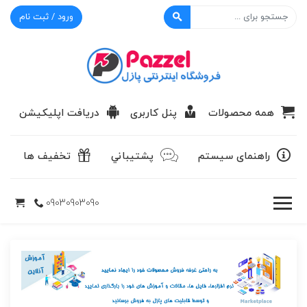
ورود / ثبت نام
پازل
همه محصولات
پنل کاربری
دریافت اپلیکیشن
راهنمای سیستم
پشتيباني
تخفیف ها
09030903090