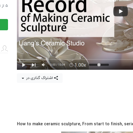
تولید
فیلم 
5
از
1
سرام
فیلم 
1
عدد
اشتراک گذاری در
How to make ceramic sculpture, From start to finish, seri