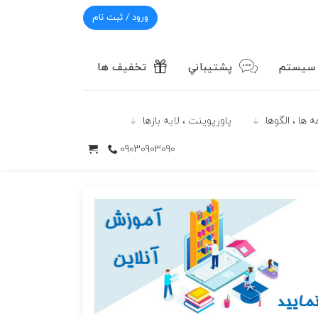
ورود / ثبت نام
 سیستم
پشتيباني
تخفیف ها
 ها ، الگوها
پاورپوينت ، لایه بازها
09030903090