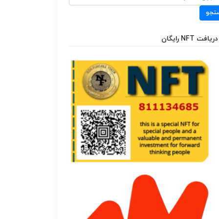
تجو
دریافت NFT رایگان