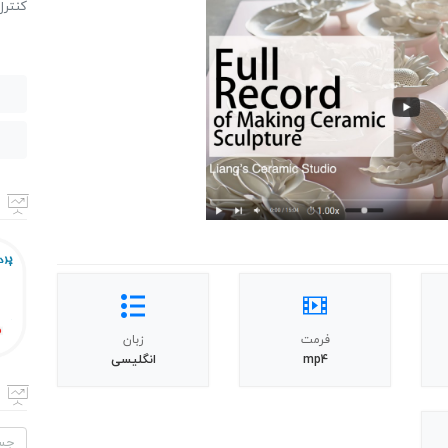
كنترل
فرمت
زبان
mp4
انگلیسی
جستج