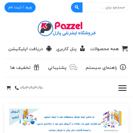
ورود / ثبت نام
پازل
همه محصولات
پنل کاربری
دریافت اپلیکیشن
راهنمای سیستم
پشتيباني
تخفیف ها
09030903090