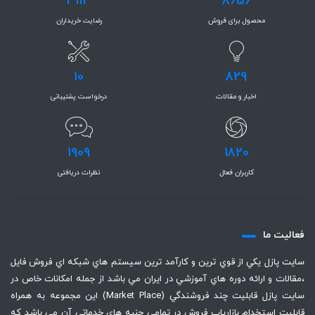
3114
8656
محصول برای فروش
رضایت خریداران
10
829
اخبار و مقالات
درخواست پشتیبانی
1909
1820
کاربران فعال
نظرات دریافتی
فعاليت ما
سايت پازل يكي از قوي ترين و كارآمد ترين سيستم هاي شبكه اي فروش فايل
،‌مقالات و ارائه دوره هاي آموزشي در ايران مي باشد از جمله امكانات خاص در
سايت پازل قابليت چند فروشندگي (Market Place) اين مجموعه به همراه
قابليت استخدام بازارياب فروش در تمامي جنبه هاي خدماتي آن مي باشد كه