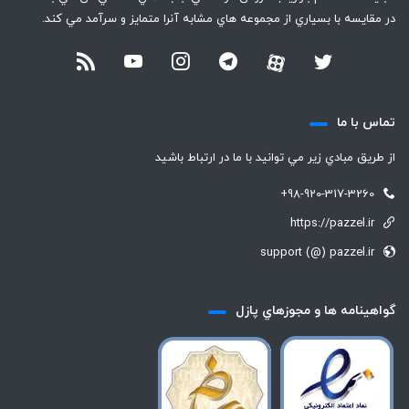
در مقايسه با بسياري از مجموعه هاي مشابه آنرا متمايز و سرآمد مي كند.
تماس با ما
از طريق مبادي زير مي توانيد با ما در ارتباط باشيد
+98-920-317-3260
https://pazzel.ir
support (@) pazzel.ir
گواهينامه ها و مجوزهاي پازل