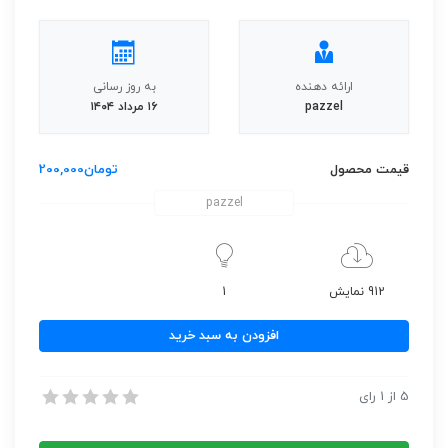
ارائه دهنده
به روز رسانی
pazzel
۱۶ مرداد ۱۴۰۴
قیمت محصول
تومان
200,000
pazzel
912 نمایش
1
فیلم
افزودن به سبد خرید
آموزش
Price
فیلم آموزش Price Spreads
5
از
1
رای
Spreads
فیلم آموزش Price Spreads
عدد