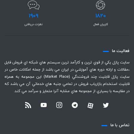
1909
1820
کاربران فعال
نظرات دریافتی
فعاليت ما
سايت پازل يكي از قوي ترين و كارآمد ترين سيستم هاي شبكه اي فروش فايل
،‌مقالات و ارائه دوره هاي آموزشي در ايران مي باشد از جمله امكانات خاص در
سايت پازل قابليت چند فروشندگي (Market Place) اين مجموعه به همراه
قابليت استخدام بازارياب فروش در تمامي جنبه هاي خدماتي آن مي باشد كه
در مقايسه با بسياري از مجموعه هاي مشابه آنرا متمايز و سرآمد مي كند.
تماس با ما