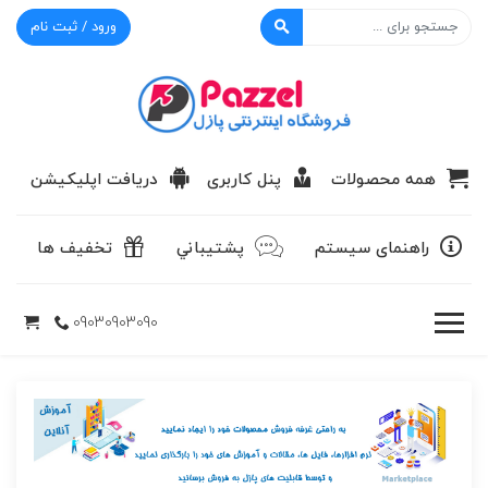
ورود / ثبت نام
پازل
همه محصولات
پنل کاربری
دریافت اپلیکیشن
راهنمای سیستم
پشتيباني
تخفیف ها
09030903090