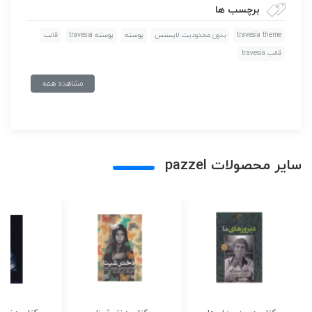
برچسب ها
travesia theme
بدون محدوديت لايسنس
پوسته
پوسته travesia
قالب
قالب travesia
مشاهده همه
سایر محصولات pazzel