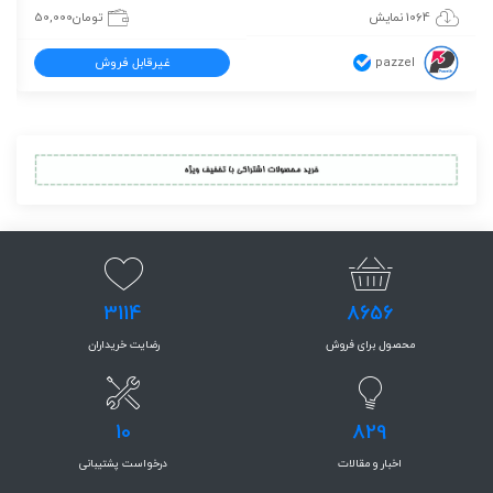
1064 نمایش
تومان
50,000
pazzel
غیرقابل فروش
3114
8656
محصول برای فروش
رضایت خریداران
10
829
اخبار و مقالات
درخواست پشتیبانی