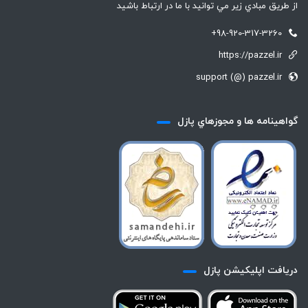
از طريق مبادي زير مي توانيد با ما در ارتباط باشيد
+98-920-317-3260
https://pazzel.ir
support (@) pazzel.ir
گواهينامه ها و مجوزهاي پازل
دريافت اپليكيشن پازل