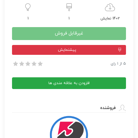
1402 نمایش
1
1
غیرقابل فروش
پيشنمايش
قالب وردپرس Travesia
5
از
1
رای
قالب وردپرس Travesia
افزودن به علاقه مندی ها
فروشنده