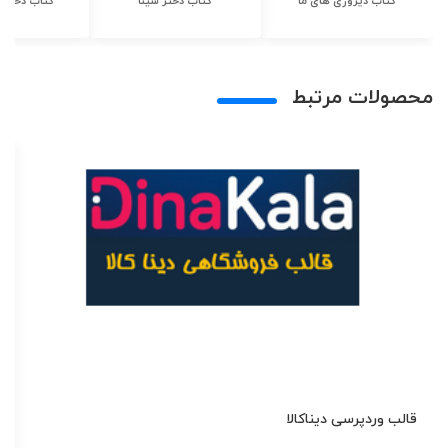
کتاب دیروزی های ما
کتاب دختر شینا
کتاب دختر ش
محصولات مرتبط
قالب وردپرسی دیناکالا