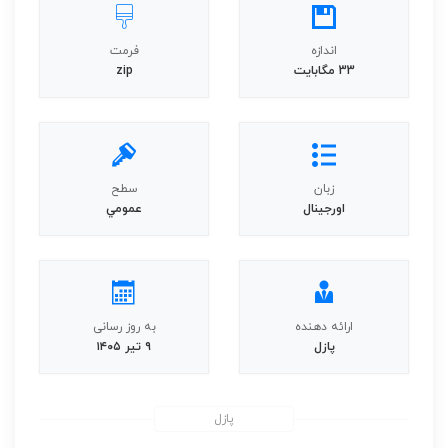
اندازه
فرمت
33 مگابايت
zip
زبان
سطح
اورجينال
عمومي
ارائه دهنده
به روز رسانی
پازل
۹ تیر ۱۴۰۵
پازل