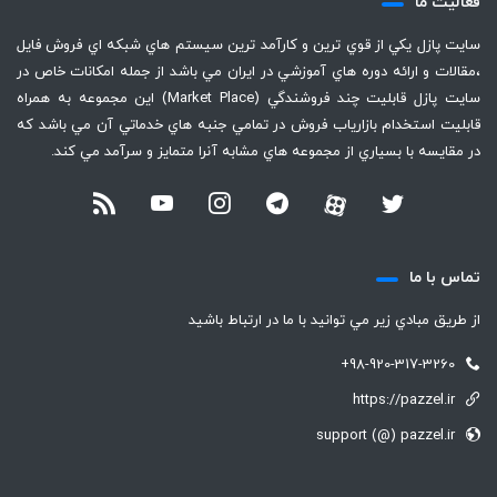
فعاليت ما
سايت پازل يكي از قوي ترين و كارآمد ترين سيستم هاي شبكه اي فروش فايل
،‌مقالات و ارائه دوره هاي آموزشي در ايران مي باشد از جمله امكانات خاص در
سايت پازل قابليت چند فروشندگي (Market Place) اين مجموعه به همراه
قابليت استخدام بازارياب فروش در تمامي جنبه هاي خدماتي آن مي باشد كه
در مقايسه با بسياري از مجموعه هاي مشابه آنرا متمايز و سرآمد مي كند.
تماس با ما
از طريق مبادي زير مي توانيد با ما در ارتباط باشيد
+98-920-317-3260
https://pazzel.ir
support (@) pazzel.ir