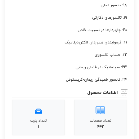
۱۸: تانسور اصلی
۱۹: تانسورهای دکارتی
۲۰: چاربردارها در نسبیت خاص
۲۱: فرمولبندی هموردای الکترودینامیک
۲۲: حساب تانسوری
۲۳: سینماتیک در فضای ریمانی
۲۴: تانسور خمیدگی ریمان-کریستوفل
اطلاعات محصول
تعداد صفحات
تعداد پارت
1
442