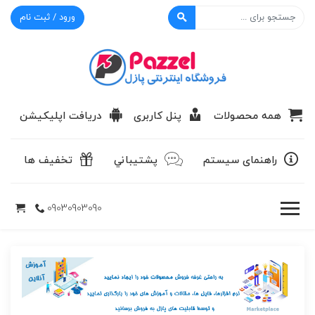
ورود / ثبت نام
پازل
همه محصولات
پنل کاربری
دریافت اپلیکیشن
راهنمای سیستم
پشتيباني
تخفیف ها
09030903090