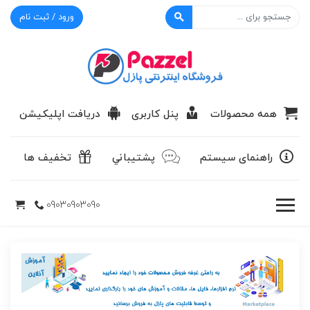
ورود / ثبت نام
پازل
همه محصولات
پنل کاربری
دریافت اپلیکیشن
راهنمای سیستم
پشتيباني
تخفیف ها
09030903090