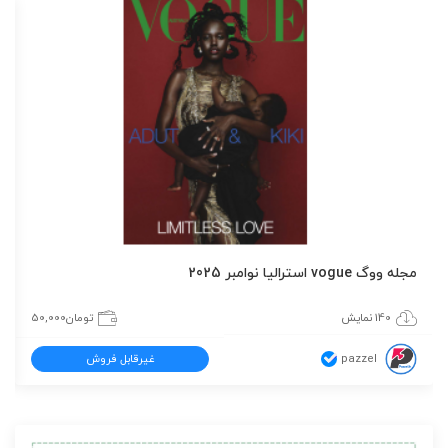
مجله ووگ vogue استرالیا نوامبر 2025
140 نمایش
تومان
50,000
pazzel
غیرقابل فروش