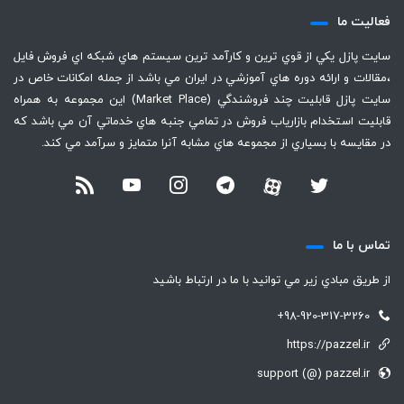
فعاليت ما
سايت پازل يكي از قوي ترين و كارآمد ترين سيستم هاي شبكه اي فروش فايل
،‌مقالات و ارائه دوره هاي آموزشي در ايران مي باشد از جمله امكانات خاص در
سايت پازل قابليت چند فروشندگي (Market Place) اين مجموعه به همراه
قابليت استخدام بازارياب فروش در تمامي جنبه هاي خدماتي آن مي باشد كه
در مقايسه با بسياري از مجموعه هاي مشابه آنرا متمايز و سرآمد مي كند.
تماس با ما
از طريق مبادي زير مي توانيد با ما در ارتباط باشيد
+98-920-317-3260
https://pazzel.ir
support (@) pazzel.ir